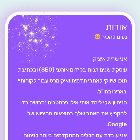
אודות
נעים להכיר
אני שרית איציק
עוסקת שנים רבות בקידום אורגני (SEO) ובכתיבת
תוכן שיווקי לאתרי תדמית ואיקומרס עבור לקוחותיי
בארץ ובחו"ל.
הניסיון שלי לימד אותי אילו פרמטרים נדרשים כדי
להקפיץ את האתר שלך בתוצאות החיפוש של
Google.
אני עובדת עם הכלים המתקדמים ביותר לניתוח